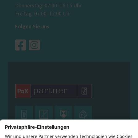
Donnerstag: 07:00–16:15 Uhr
Freitag: 07:00–12:00 Uhr
Folgen Sie uns







