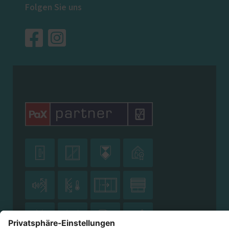
Folgen Sie uns











