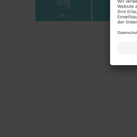
verschiedenen Varianten können Sie 
SK 0
SK 1
Bei dem PaX-Schallschutz-Simulator 
mit geeichten Mikrofonen und zugel
welche Computer oder Mobilfunkgerä
verbindlichen Messung haben, helfen
VDI 2719 – Schallschutzkl
Die Schallschutzrichtlinie VDI 2719
Schalldämmung von Fenstern. Unter
Schalldämmmaß des Fensters, umso 
geschlossenen Zustand und wenn da
(Qu
bewertetes
Schalldämmmaß
Schallschutz
R‘w nach DIN