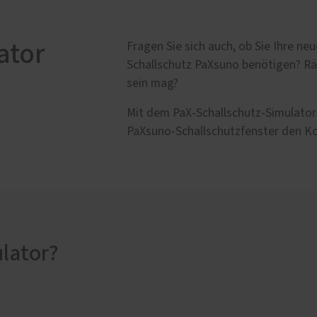
Sanierung
 2000 Schlafsystem
Reparatur von Fenstern 
anlagen
Türen
ator
Fragen Sie sich auch, ob Sie Ihre ne
uchschutz
Sanierung von Fenstern 
Schallschutz PaXsuno benötigen? Rät
Haustüren in
Haustüren
sein mag?
fertigung
Holzfenster- & Wintergar
ttböden
Renovierung mit Alumini
Mit dem PaX-Schallschutz-Simulator
en
PaXsuno-Schallschutzfenster den Kom
rgärten
ulator?