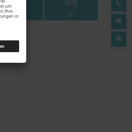
SK 4
SK 5
setzt diese Simulation eine Messung
mulators ist stark davon abhängig,
ten Sie Interesse an einer
rk zum Schallschutz, bzw. der
geben: Je höher das bewertete
 Dies allerdings nur im
 der
enster
Einsatzbereiche und