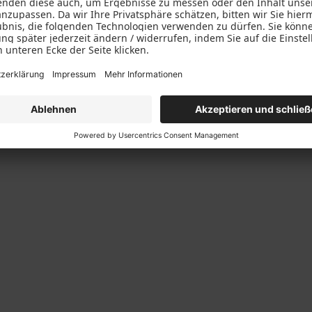
PaX-Fenster bis zur Schallschutzklasse 5 erhalten.
SK 2
SK 3
handelt es sich lediglich um ein Hörbeispiel. Keinesfalls er
assenen Messgeräten. Das Ergebnis des PaX-Schallschutz-Si
te und welche Endgeräte Sie zur Wiedergabe einsetzen. Soll
 wir Ihnen gerne weiter.
assen für Fenster
 (Verein Deutscher Ingenieure) ist ein grundlegendes Regelwe
 anderem sind dort verschiedene Schallschutzklassen ange
besser werden die Innenräume vom Außenlärm abgeschottet.
s Fenster fachgerecht und funktionsfähig montiert ist.
elle: VDI 2719, Tabelle 2 + 3)
erforderliches bewertetes
Erforderlicher R‘w-Wert
Schalldämmmaß R‘w nach
Verglasung für Einfachf