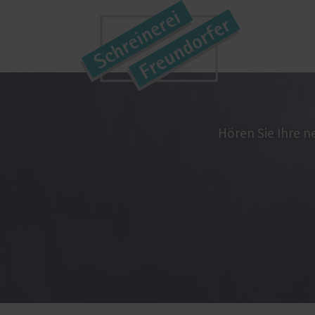
PaX-Fenster
Karriere
Türen
Kunststoff
Haust
Hören Sie Ihre n
Alum
Kunststoff-Aluminium
Holz
K-LINE Aluminium
Kuns
Holz
Altb
Holz-Aluminium
Akti
Altbau und Denkmal
Innen
Fenster-Aktion für den
Rundumschutz
Möbelbau
Weiter