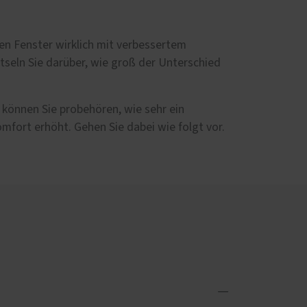
Schallschutz-Simulator
Förderung für Fenster und
und
Haustüren
uen Fenster wirklich mit verbessertem
und
seln Sie darüber, wie groß der Unterschied
ten-
um
 können Sie probehören, wie sehr ein
fort erhöht. Gehen Sie dabei wie folgt vor.