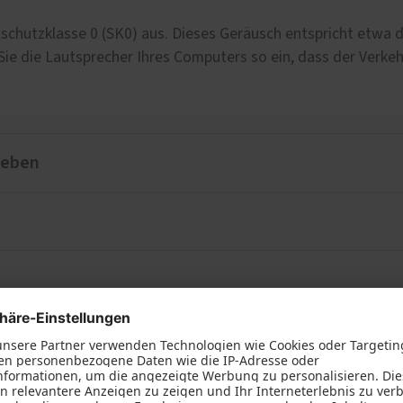
lschutzklasse 0 (SK0) aus. Dieses Geräusch entspricht etwa
Sie die Lautsprecher Ihres Computers so ein, dass der Verkeh
rleben
s lassen Sie die Lautstärke Ihres Computers nun unverändert
Sie, wie viel leiser ein entsprechendes Fenster den Verkehrsl
hres Tests einordnen können
entsprechen im besten Fall der Schallschutzklasse 2. Das kann
glaste Fenster, die heute eher eine seltene Ausnahme sind, 
r Schallschutz Ihrer vorhandenen Fenster ist, lässt sich alle
pegelmessung bestimmen. Unser neu entwickeltes Fensterpr
die Schallschutzklasse 4. Einbruch- und Schallschutz ergänze