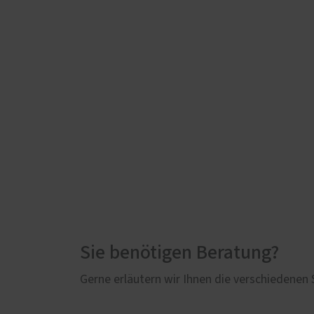
Klasse (SK)
52210 Teil 5
1
25 bis 29 dB
2
30 bis 34 dB
3
35 bis 39 dB
4
40 bis 44 dB
Sie benötigen Beratung?
Gerne erläutern wir Ihnen die verschiedenen
5
45 bis 49 dB