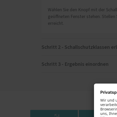
Wählen Sie den Knopf mit der Schal
geöffneten Fenster stehen. Stellen 
erreicht.
Schritt 2 - Schallschutzklassen e
Schritt 3 - Ergebnis einordnen
Für den weiteren Fortgang des Test
Schallschutzklasse aus und erleben 
Wie Sie die Ergebnisse I
Viele sanierungsbedürftige Fenster 
ruhigen Gegend wohnen. Einfach ver
die Schallschutzklasse 1. Wie gut de
Messmikrofon im Rahmen einer Lärm
übrigens mit PaXsecura 100 ab Werk 