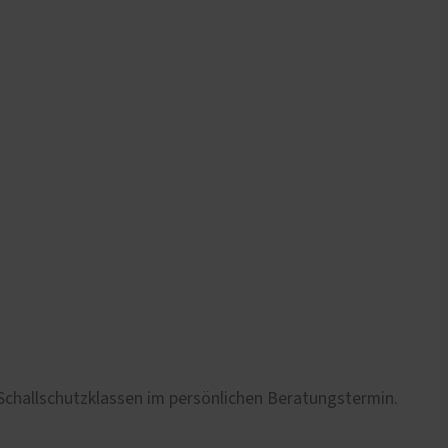
DIN 52210 Teil 2
mit Isolierverglasung
> 27 dB
> 27 dB
> 32 dB
> 32 dB
> 37 dB
> 37 dB
> 42 dB
> 45 dB
 Schallschutzklassen im persönlichen Beratungstermin.
> 47 dB
Baumusterprüfung