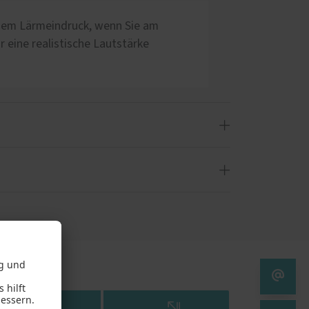
 dem Lärmeindruck, wenn Sie am
r eine realistische Lautstärke
. Wählen Sie eine beliebige
ärm erscheinen lässt.
 ausreichen, wenn Sie in einer
erreichen wahrscheinlich sogar nur
rdings nur mit einem geeichten
ofil PaXabsolut Neo erreicht
n sich in diesem System perfekt. In