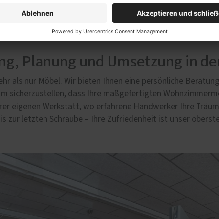
ung, Planung und Umsetzung in de
hr als nur Möbel. Wir bieten Ihnen eine persönliche Beratung,
, um sicherzustellen, dass Ihre maßgefertigten Wohnzimmerm
serer eigenen Werkstatt, wo erfahrene Handwerker Ihre Träume
is zur letzten Schraube – Ihre Zufriedenheit ist unser oberste