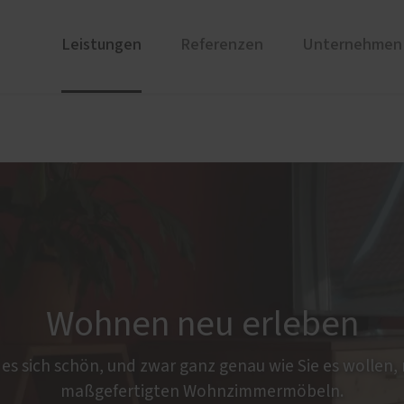
Leistungen
Referenzen
Unternehmen
Referenzen
PaX Balkon- & Terrassent
Ausstel
üren
Balkontüren
inium
Hebe-Schiebe-Türen
 und Holz-Aluminium
Parallel-Schiebe-Kipp-Tür
tstoff
Falt-Schiebe-Türen
au und Denkmal
onen
türen
Wohnen neu erleben
es sich schön, und zwar ganz genau wie Sie es wollen,
e Leistungen
Reparatur, Renovierung u
maßgefertigten Wohnzimmermöbeln.