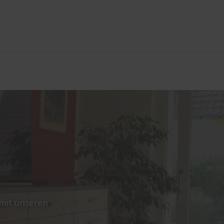
üren
lung
Sonnen- und Insektenschutz
Raffstoren von ROMA
Rollladen von ROMA
en
Textilscreens von ROMA
Insektenschutz von PaX
 mit unseren
Service
nd