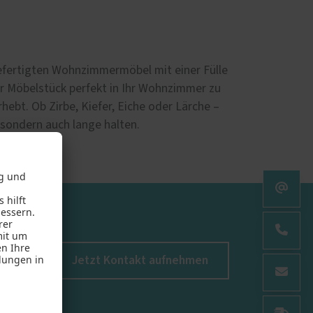
ßgefertigten Wohnzimmermöbel mit einer Fülle
Ihr Möbelstück perfekt in Ihr Wohnzimmer zu
hebt. Ob Zirbe, Kiefer, Eiche oder Lärche –
 sondern auch lange halten.
Jetzt Kontakt aufnehmen
.