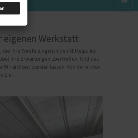
r eigenen Werkstatt
 die Ihre Vorstellungen in den Mittelpunkt
öbel Ihre Erwartungen übertreffen. Und das
 Wirklichkeit werden lassen. Von der ersten
s Ziel.