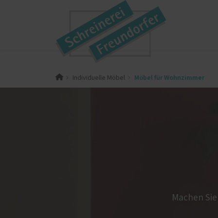
PaX-Fenster
Karriere
Türen
Möbel für Wohnzimmer
Individuelle Möbel
Kunststoff
Haust
Alum
Kunststoff-Aluminium
Holz
K-LINE Aluminium
Kuns
Holz
Altb
Holz-Aluminium
Akti
Altbau und Denkmal
Innen
Fenster-Aktion für den
Rundumschutz
Machen Sie 
Möbelbau
Weiter