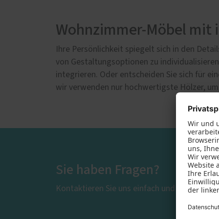
Wohnzimmer-Möbel mit i
Ihre Persönlichkeit spiegelt sich in den Det
von Gestaltungsoptionen zu individualisieren
integrieren. Oder entscheiden Sie sich für ei
wir verwenden nur hochwertigste Hölzer, um s
Sie haben Fragen?
Kontaktieren Sie uns einfach und wir beantw