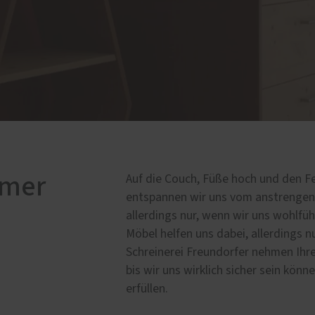
Sanierung
 2000 Schlafsystem
Reparatur von Fenstern 
anlagen
Türen
uchschutz
Sanierung von Fenstern 
Haustüren in
Haustüren
fertigung
Holzfenster- & Wintergar
ttböden
Renovierung mit Alumini
en
rgärten
mmer
Auf die Couch, Füße hoch und den 
entspannen wir uns vom anstrengend
allerdings nur, wenn wir uns wohlfü
Möbel helfen uns dabei, allerdings nu
Schreinerei Freundorfer nehmen Ihr
bis wir uns wirklich sicher sein kö
erfüllen.