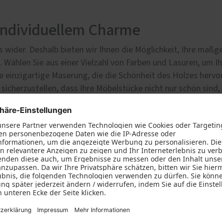
ndividuellem Charme
ails wider. Deshalb bieten wir Ihnen die Möglichkeit, Ihre ma
. Wählen Sie aus einer Vielzahl von Farben und Lasuren, um 
ne einzigartige Maserung, die die Schönheit des Holzes hervor
icherzustellen, dass Ihre Möbelstücke nicht nur schön sind,
orten Ihre Fragen bei einem persönlichen Beratungsgespräch