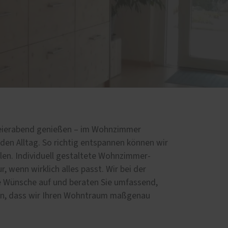
Schallschutz-Simulator
Förderung für Fenster und
und
Haustüren
und
ten-
um
Feierabend genießen – im Wohnzimmer
en Alltag. So richtig entspannen können wir
hlen. Individuell gestaltete Wohnzimmer-
r, wenn wirklich alles passt. Wir bei der
e Wünsche auf und beraten Sie umfassend,
nnen, dass wir Ihren Wohntraum maßgenau