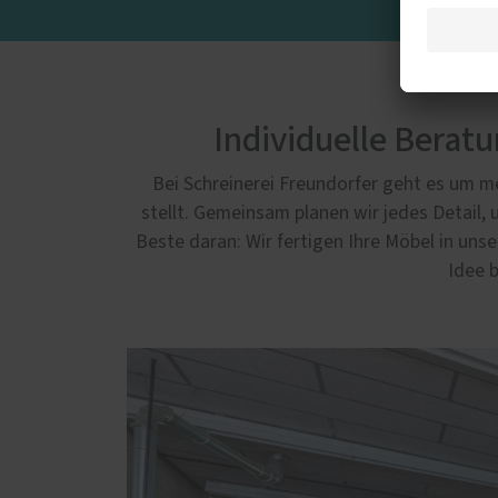
Individuelle Berat
Bei Schreinerei Freundorfer geht es um me
stellt. Gemeinsam planen wir jedes Detail
Beste daran: Wir fertigen Ihre Möbel in un
Idee b