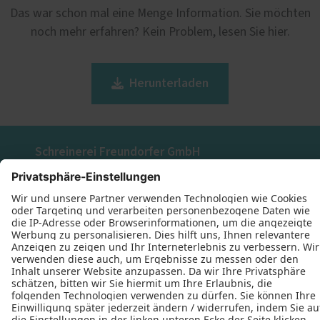
Das war schon mal eine Menge Information. Sie möchten
noch mehr erfahren? Kein Problem, lesen Sie hier.
Herunterladen
Schreinerei Freundorfer GmbH
Roggenweg 4
93092 Barbing
+49 (9401) 8400
+49 (9401) 8411
E-Mail schreiben