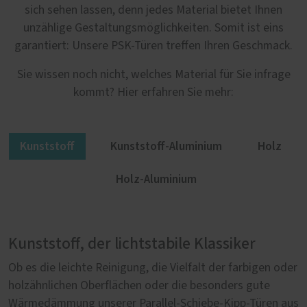
sich sehen lassen, denn jedes Material bietet Ihnen
unzählige Gestaltungsmöglichkeiten. Somit ist eins
garantiert: Unsere PSK-Türen treffen Ihren Geschmack.
Sie wissen noch nicht, welches Material für Sie infrage
kommt? Hier erfahren Sie mehr:
Kunststoff
Kunststoff-Aluminium
Holz
Holz-Aluminium
Kunststoff, der lichtstabile Klassiker
Mehr Gestaltungsfreiheit mit Kunststoff-
Natürlich Holz
Holz-Aluminium: Außen robust, innen
Aluminium
behaglich
Ob es die leichte Reinigung, die Vielfalt der farbigen oder
Parallel-Schiebe-Kipp-Türen aus Holz sind in jeder
holzähnlichen Oberflächen oder die besonders gute
Hinsicht etwas Besonderes. Es beginnt mit Ihrer
Wie lässt sich sicherstellen, dass Parallel-Schiebe-Kipp-
Um etwas Gutes noch besser zu machen, braucht es
Wärmedämmung unserer Parallel-Schiebe-Kipp-Türen aus
Entscheidung für eine unserer fünf Holzsorten: Kiefer,
Türen aus Kunststoff besonders lange halten? Unser
manchmal nicht viel. Wie bei unseren Parallel-Schiebe-