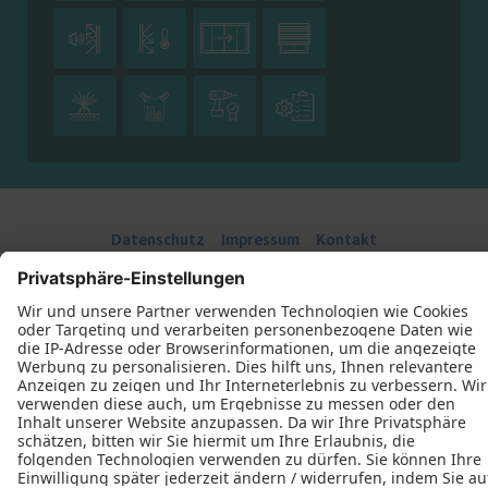








Datenschutz
Impressum
Kontakt
Schreinerei Freundorfer GmbH © 2026