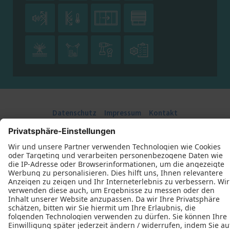








Datenschutz
Impressum
Kontakt
Schreinerei Freundorfer GmbH © 2026