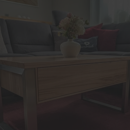
Sanierung
 2000 Schlafsystem
Reparatur von Fenstern 
anlagen
Türen
uchschutz
Sanierung von Fenstern 
Haustüren in
Haustüren
fertigung
Holzfenster- & Wintergar
ttböden
Renovierung mit Alumini
en
rgärten