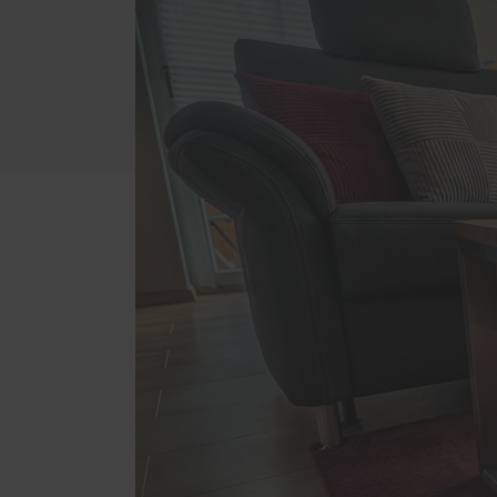
Badezimmer
RELAX
Betten
Außen
Esstische und Sitzbänke
Einbr
Garderoben
Holz-
Eigen
Gartenbänke
Parke
Küchen
Trepp
Möbel aus Zirbenholz
Winte
Regale
Schlafzimmer
Schränke mit Gleittüren
Sitzbankfenster
Wohnzimmer