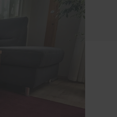
Schallschutz-Simulator
Förderung für Fenster und
und
Haustüren
und
ten-
um