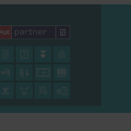











