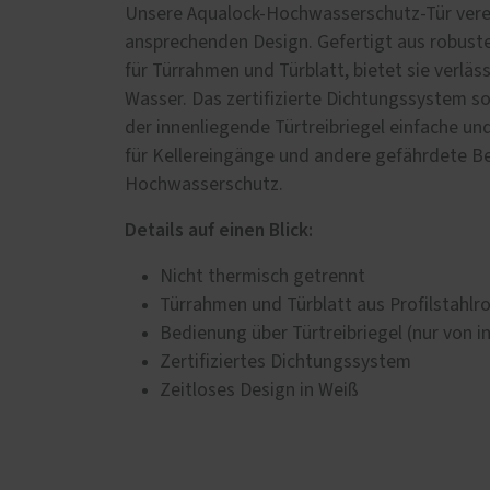
Badezimmer
RELAX
Unsere Aqualock-Hochwasserschutz-Tür verein
Betten
ansprechenden Design. Gefertigt aus robuste
Außen
für Türrahmen und Türblatt, bietet sie verlä
Esstische und Sitzbänke
Einbr
Wasser. Das zertifizierte Dichtungssystem s
Garderoben
Holz-
der innenliegende Türtreibriegel einfache un
Eigen
Gartenbänke
für Kellereingänge und andere gefährdete Ber
Parke
Küchen
Hochwasserschutz.
Trepp
Möbel aus Zirbenholz
Details auf einen Blick:
Winte
Regale
Nicht thermisch getrennt
Schlafzimmer
Türrahmen und Türblatt aus Profilstahlr
Schränke mit Gleittüren
Bedienung über Türtreibriegel (nur von i
Sitzbankfenster
Zertifiziertes Dichtungssystem
Wohnzimmer
Zeitloses Design in Weiß