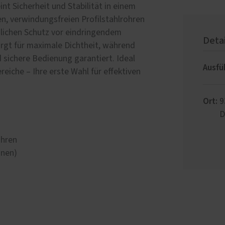
Sanierung
 2000 Schlafsystem
t Sicherheit und Stabilität in einem
Reparatur von Fenstern 
n, verwindungsfreien Profilstahlrohren
anlagen
Türen
sslichen Schutz vor eindringendem
uchschutz
Deta
Sanierung von Fenstern 
orgt für maximale Dichtheit, während
Haustüren in
Haustüren
d sichere Bedienung garantiert. Ideal
fertigung
Ausfü
Holzfenster- & Wintergar
eiche – Ihre erste Wahl für effektiven
ttböden
Renovierung mit Alumini
en
Ort:
9
rgärten
D
ohren
nnen)