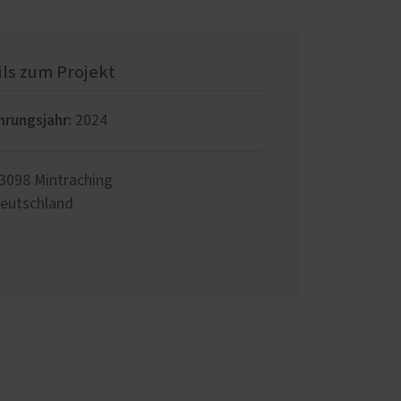
Schallschutz-Simulator
Förderung für Fenster und
und
Haustüren
ils zum Projekt
und
hrungsjahr:
2024
ten-
um
3098
Mintraching
eutschland