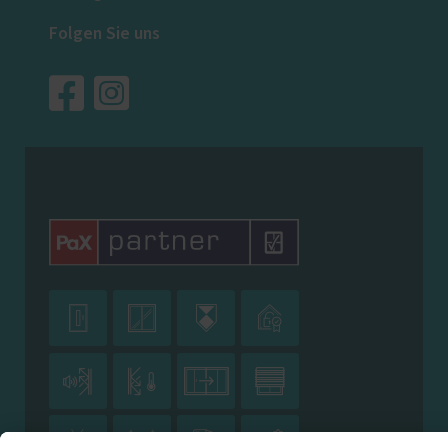
Folgen Sie uns











