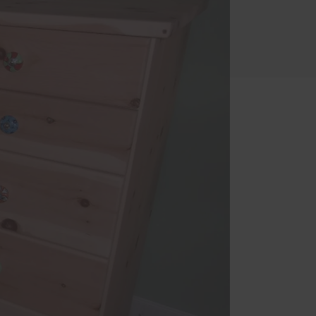
Schallschutz-Simulator
Förderung für Fenster und
und
Haustüren
und
ten-
um