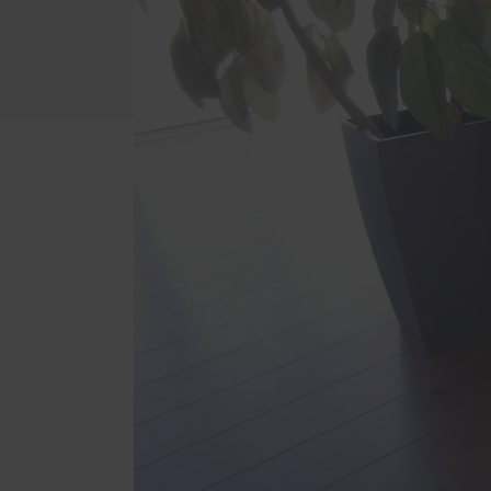
Badezimmer
RELAX
Betten
Außen
Esstische und Sitzbänke
Einbr
Garderoben
Holz-
Eigen
Gartenbänke
Parke
Küchen
Trepp
Möbel aus Zirbenholz
Winte
Regale
Schlafzimmer
Schränke mit Gleittüren
Sitzbankfenster
Wohnzimmer