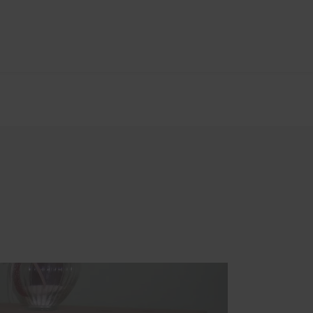
üren
lung
Sonnen- und Insektenschutz
Raffstoren von ROMA
Rollladen von ROMA
en
Textilscreens von ROMA
Insektenschutz von PaX
Service
nd