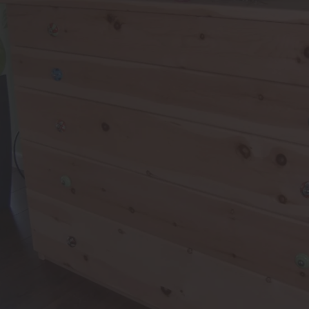
Sanierung
 2000 Schlafsystem
Reparatur von Fenstern 
anlagen
Türen
uchschutz
Sanierung von Fenstern 
Haustüren in
Haustüren
fertigung
Holzfenster- & Wintergar
ttböden
Renovierung mit Alumini
en
rgärten