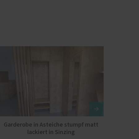
Garderobe in Asteiche stumpf matt
lackiert in Sinzing