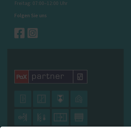
Freitag: 07:00–12:00 Uhr
Folgen Sie uns







