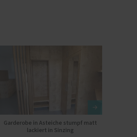
Garderobe in Asteiche stumpf matt
lackiert in Sinzing