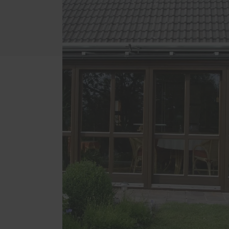
Badezimmer
RELAX
Betten
Außen
Esstische und Sitzbänke
Einbr
Garderoben
Holz-
Eigen
Gartenbänke
Parke
Küchen
Trepp
Möbel aus Zirbenholz
Winte
Regale
Schlafzimmer
Schränke mit Gleittüren
Sitzbankfenster
Wohnzimmer