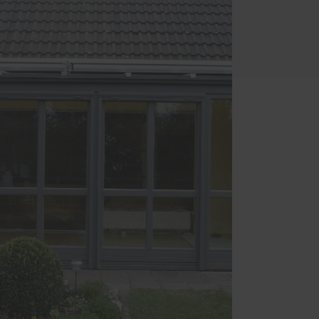
Schallschutz-Simulator
Förderung für Fenster und
und
Haustüren
und
ten-
um