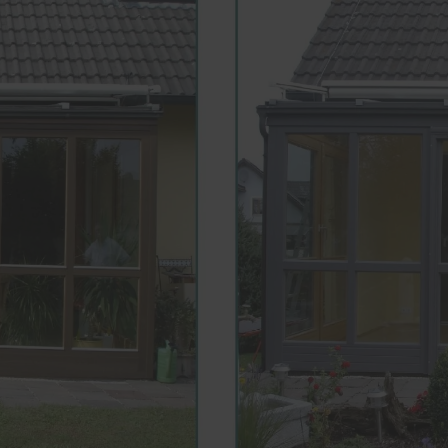
Sanierung
 2000 Schlafsystem
Reparatur von Fenstern 
anlagen
Türen
uchschutz
Sanierung von Fenstern 
Haustüren in
Haustüren
fertigung
Holzfenster- & Wintergar
ttböden
Renovierung mit Alumini
en
rgärten